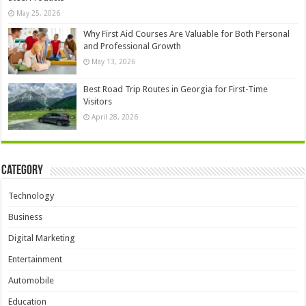
May 25, 2026
Why First Aid Courses Are Valuable for Both Personal
and Professional Growth
May 13, 2026
Best Road Trip Routes in Georgia for First-Time
Visitors
April 28, 2026
Category
Technology
Business
Digital Marketing
Entertainment
Automobile
Education