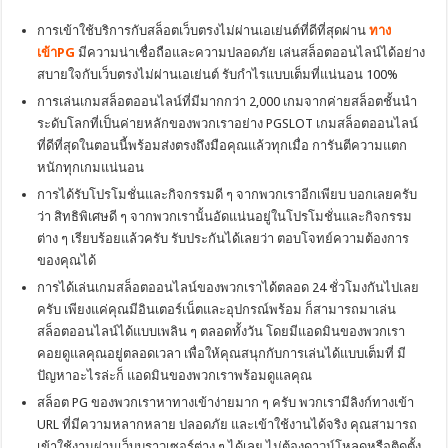
การเข้าใช้บริการกับสล็อตเว็บตรงไม่ผ่านเอเย่นต์ที่ดีที่สุดผ่าน
ทาง
เข้า
PG
มีความน่าเชื่อถือและความปลอดภัย เล่นสล็อตออนไลน์ได้อย่าง
สบายใจกับเว็บตรงไม่ผ่านเอเย่นต์ รับกำไรแบบเต็มที่แน่นอน 100%
การเล่นเกมสล็อตออนไลน์ที่มีมากกว่า 2,000 เกมจากค่ายสล็อตชั้นนำ
ระดับโลกที่เป็นค่ายหลักของพวกเราอย่าง PGSLOT เกมสล็อตออนไลน์
ที่ดีที่สุดในตอนนี้พร้อมส่งตรงถึงมือคุณแล้วทุกเมื่อ การันตีความแตก
หนักทุกเกมแน่นอน
การได้รับโปรโมชั่นและกิจกรรมดี ๆ จากพวกเราอีกเพียบ บอกเลยครับ
ว่า สิทธิพิเศษดี ๆ จากพวกเรานั้นอัดแน่นอยู่ในโปรโมชั่นและกิจกรรม
ต่าง ๆ เรียบร้อยแล้วครับ รับประกันได้เลยว่า ตอบโจทย์ความต้องการ
ของคุณได้
การได้เล่นเกมสล็อตออนไลน์ของพวกเราได้ตลอด 24 ชั่วโมงกันไปเลย
ครับ เพียงแค่คุณมีอินเตอร์เน็ตและอุปกรณ์พร้อม ก็สามารถมาเล่น
สล็อตออนไลน์ได้แบบเพลิน ๆ ตลอดทั้งวัน โดยมีแอดมินของพวกเรา
คอยดูแลคุณอยู่ตลอดเวลา เพื่อให้คุณสนุกกับการเล่นได้แบบเต็มที่ มี
ปัญหาอะไรล่ะก็ แอดมินของพวกเราพร้อมดูแลคุณ
สล็อต PG ของพวกเราหาทางเข้าง่ายมาก ๆ ครับ พวกเรามีลิงก์ทางเข้า
URL ที่มีความหลากหลาย ปลอดภัย และเข้าใช้งานได้จริง คุณสามารถ
เข้าใช้งานผ่านเว็บบราวเซอร์ต่าง ๆ ได้เลย ไม่ต้องดาวน์โหลดหรือติดตั้ง