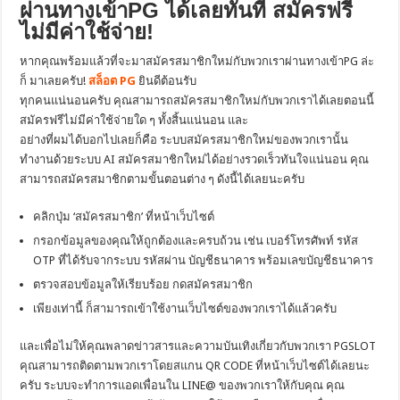
ผ่านทางเข้าPG ได้เลยทันที สมัครฟรี
ไม่มีค่าใช้จ่าย!
หากคุณพร้อมแล้วที่จะมาสมัครสมาชิกใหม่กับพวกเราผ่านทางเข้าPG ล่ะ
ก็ มาเลยครับ!
สล็อต
PG
ยินดีต้อนรับ
ทุกคนแน่นอนครับ คุณสามารถสมัครสมาชิกใหม่กับพวกเราได้เลยตอนนี้
สมัครฟรีไม่มีค่าใช้จ่ายใด ๆ ทั้งสิ้นแน่นอน และ
อย่างที่ผมได้บอกไปเลยก็คือ ระบบสมัครสมาชิกใหม่ของพวกเรานั้น
ทำงานด้วยระบบ AI สมัครสมาชิกใหม่ได้อย่างรวดเร็วทันใจแน่นอน คุณ
สามารถสมัครสมาชิกตามขั้นตอนต่าง ๆ ดังนี้ได้เลยนะครับ
คลิกปุ่ม ‘สมัครสมาชิก’ ที่หน้าเว็บไซต์
กรอกข้อมูลของคุณให้ถูกต้องและครบถ้วน เช่น เบอร์โทรศัพท์ รหัส
OTP ที่ได้รับจากระบบ รหัสผ่าน บัญชีธนาคาร พร้อมเลขบัญชีธนาคาร
ตรวจสอบข้อมูลให้เรียบร้อย กดสมัครสมาชิก
เพียงเท่านี้ ก็สามารถเข้าใช้งานเว็บไซต์ของพวกเราได้แล้วครับ
และเพื่อไม่ให้คุณพลาดข่าวสารและความบันเทิงเกี่ยวกับพวกเรา PGSLOT
คุณสามารถติดตามพวกเราโดยสแกน QR CODE ที่หน้าเว็บไซต์ได้เลยนะ
ครับ ระบบจะทำการแอดเพื่อนใน LINE@ ของพวกเราให้กับคุณ คุณ